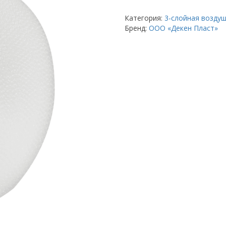
Пленка
воздушно-
Категория:
3-слойная возду
пузырьковая
Бренд:
OOO «Декен Пласт»
1,2
*
80
м
*
60
гр
3
слоя