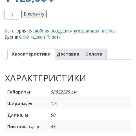
Количество
В корзину
товара
Пленка
воздушно-
Категория:
2-слойная воздушно-пузырьковая пленка
пузырьковая
Бренд:
OOO «Декен Пласт»
1,5
*
Характеристики
Доставка
Оплата
50
м
*
45
ХАРАКТЕРИСТИКИ
гр
2
слоя
Габариты
68822225 см
Ширина, м
1,5
Длина, м
50
Плотность, гр
45