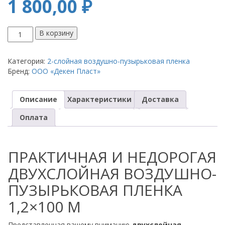
1 800,00
₽
Количество
В корзину
товара
Пленка
воздушно-
Категория:
2-слойная воздушно-пузырьковая пленка
пузырьковая
Бренд:
OOO «Декен Пласт»
1,2
*
Описание
Характеристики
Доставка
100
м
Оплата
*
45
гр
ПРАКТИЧНАЯ И НЕДОРОГАЯ
2
слоя
ДВУХСЛОЙНАЯ ВОЗДУШНО-
ПУЗЫРЬКОВАЯ ПЛЕНКА
1,2×100 М
Представленная вашему вниманию
двухслойная